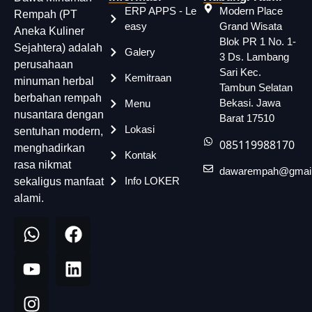
ERP APPS - Le
Modern Place
Rempah (PT
easy
Grand Wisata
Aneka Kuliner
Blok PR 1 No. 1-
Sejahtera) adalah
Galery
3 Ds. Lambang
perusahaan
Sari Kec.
Kemitraan
minuman herbal
Tambun Selatan
berbahan rempah
Bekasi. Jawa
Menu
nusantara dengan
Barat 17510
Lokasi
sentuhan modern,
085119988170
menghadirkan
Kontak
rasa nikmat
dawarempah@gmai
Info LOKER
sekaligus manfaat
alami.