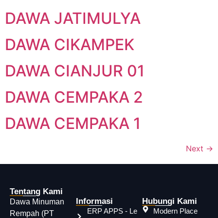
DAWA JATIMULYA
DAWA CIKAMPEK
DAWA CIANJUR 01
DAWA CEMPAKA 2
DAWA CEMPAKA 1
Next
→
Tentang Kami
Informasi
Hubungi Kami
Dawa Minuman
ERP APPS - Le
Modern Place
Rempah (PT