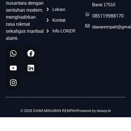
nusantara dengan
Barat 17510
Lokasi
sentuhan modern,
085119988170
menghadirkan
Kontak
rasa nikmat
dawarempah@gmai
Info LOKER
sekaligus manfaat
alami.
© 2026 DAWA MINUMAN REMPAH
Powered by leeasy.id