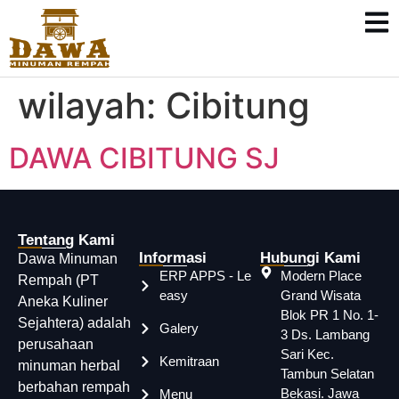
wilayah:
Cibitung
DAWA CIBITUNG SJ
Tentang Kami
Informasi
Hubungi Kami
Dawa Minuman
ERP APPS - Le
Modern Place
Rempah (PT
easy
Grand Wisata
Aneka Kuliner
Blok PR 1 No. 1-
Sejahtera) adalah
Galery
3 Ds. Lambang
perusahaan
Sari Kec.
Kemitraan
minuman herbal
Tambun Selatan
berbahan rempah
Bekasi. Jawa
Menu