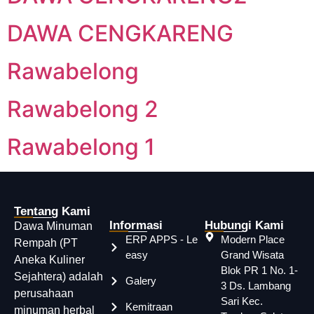
DAWA CENGKARENG
Rawabelong
Rawabelong 2
Rawabelong 1
Tentang Kami
Informasi
Hubungi Kami
Dawa Minuman
ERP APPS - Le
Modern Place
Rempah (PT
easy
Grand Wisata
Aneka Kuliner
Blok PR 1 No. 1-
Sejahtera) adalah
Galery
3 Ds. Lambang
perusahaan
Sari Kec.
Kemitraan
minuman herbal