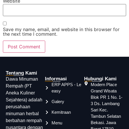
Website
Save my name, email, and website in this browser for
the next time I comment.
Tentang Kami
Informasi
Hubungi Kami
Dawa Minuman
ERP APPS - Le
Modern Place
Rempah (PT
easy
Grand Wisata
Aneka Kuliner
Blok PR 1 No. 1-
Sejahtera) adalah
Galery
3 Ds. Lambang
perusahaan
Sari Kec.
Kemitraan
minuman herbal
Tambun Selatan
berbahan rempah
Bekasi. Jawa
Menu
nusantara dengan
Barat 17510