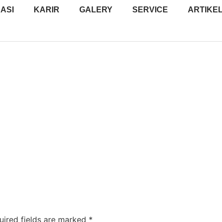
ASI
KARIR
GALERY
SERVICE
ARTIKE
uired fields are marked
*