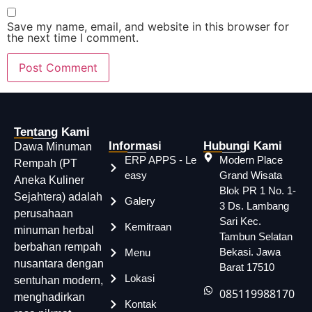
Save my name, email, and website in this browser for
the next time I comment.
Tentang Kami
Informasi
Hubungi Kami
Dawa Minuman
ERP APPS - Le
Modern Place
Rempah (PT
easy
Grand Wisata
Aneka Kuliner
Blok PR 1 No. 1-
Sejahtera) adalah
Galery
3 Ds. Lambang
perusahaan
Sari Kec.
Kemitraan
minuman herbal
Tambun Selatan
berbahan rempah
Bekasi. Jawa
Menu
nusantara dengan
Barat 17510
Lokasi
sentuhan modern,
085119988170
menghadirkan
Kontak