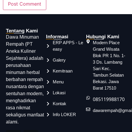
Tentang Kami
Informasi
Hubungi Kami
Dawa Minuman
ERP APPS - Le
Modern Place
Rempah (PT
easy
Grand Wisata
Aneka Kuliner
Blok PR 1 No. 1-
Sejahtera) adalah
Galery
3 Ds. Lambang
perusahaan
Sari Kec.
Kemitraan
minuman herbal
Tambun Selatan
berbahan rempah
Bekasi. Jawa
Menu
nusantara dengan
Barat 17510
Lokasi
sentuhan modern,
085119988170
menghadirkan
Kontak
rasa nikmat
dawarempah@gmai
Info LOKER
sekaligus manfaat
alami.