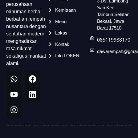
3 Ds. Lambang
perusahaan
Sari Kec.
Kemitraan
minuman herbal
Tambun Selatan
berbahan rempah
Bekasi. Jawa
Menu
nusantara dengan
Barat 17510
Lokasi
sentuhan modern,
085119988170
menghadirkan
Kontak
rasa nikmat
dawarempah@gmai
Info LOKER
sekaligus manfaat
alami.