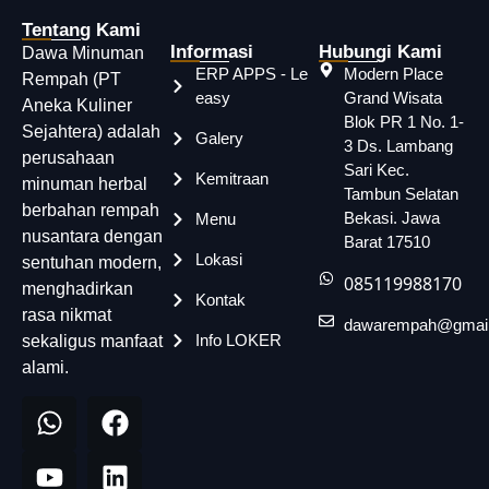
Tentang Kami
Informasi
Hubungi Kami
Dawa Minuman
ERP APPS - Le
Modern Place
Rempah (PT
easy
Grand Wisata
Aneka Kuliner
Blok PR 1 No. 1-
Sejahtera) adalah
Galery
3 Ds. Lambang
perusahaan
Sari Kec.
Kemitraan
minuman herbal
Tambun Selatan
berbahan rempah
Bekasi. Jawa
Menu
nusantara dengan
Barat 17510
Lokasi
sentuhan modern,
085119988170
menghadirkan
Kontak
rasa nikmat
dawarempah@gmai
Info LOKER
sekaligus manfaat
alami.