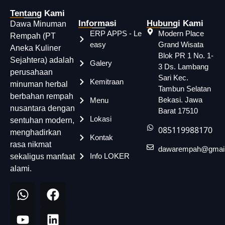
Tentang Kami
Informasi
Hubungi Kami
Dawa Minuman
ERP APPS - Le
Modern Place
Rempah (PT
easy
Grand Wisata
Aneka Kuliner
Blok PR 1 No. 1-
Sejahtera) adalah
Galery
3 Ds. Lambang
perusahaan
Sari Kec.
Kemitraan
minuman herbal
Tambun Selatan
berbahan rempah
Bekasi. Jawa
Menu
nusantara dengan
Barat 17510
Lokasi
sentuhan modern,
085119988170
menghadirkan
Kontak
rasa nikmat
dawarempah@gmai
Info LOKER
sekaligus manfaat
alami.