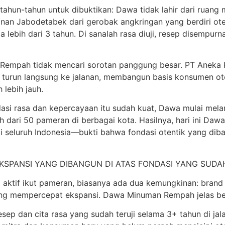
hun-tahun untuk dibuktikan: Dawa tidak lahir dari ruang m
anan Jabodetabek dari gerobak angkringan yang berdiri ote
lebih dari 3 tahun. Di sanalah rasa diuji, resep disempu
 Rempah tidak mencari sorotan panggung besar. PT Aneka Ku
FnB: turun langsung ke jalanan, membangun basis konsumen 
lebih jauh.
ondasi rasa dan kepercayaan itu sudah kuat, Dawa mulai me
bih dari 50 pameran di berbagai kota. Hasilnya, hari ini Da
a di seluruh Indonesia—bukti bahwa fondasi otentik yang di
KSPANSI YANG DIBANGUN DI ATAS FONDASI YANG SUDA
ktif ikut pameran, biasanya ada dua kemungkinan: brand it
ang mempercepat ekspansi. Dawa Minuman Rempah jelas ber
sep dan cita rasa yang sudah teruji selama 3+ tahun di ja