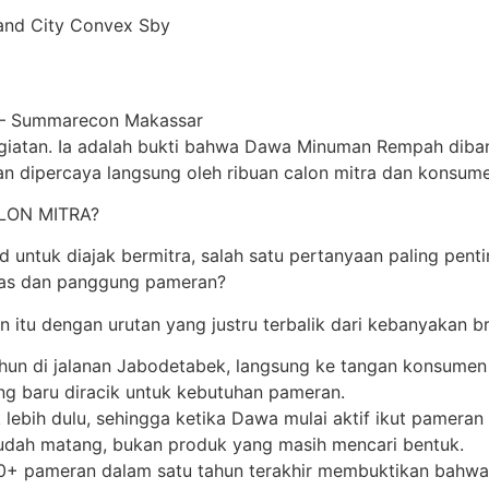
and City Convex Sby
 — Summarecon Makassar
egiatan. Ia adalah bukti bahwa Dawa Minuman Rempah diban
 dan dipercaya langsung oleh ribuan calon mitra dan konsum
LON MITRA?
tuk diajak bermitra, salah satu pertanyaan paling pentin
rtas dan panggung pameran?
u dengan urutan yang justru terbalik dari kebanyakan bra
tahun di jalanan Jabodetabek, langsung ke tangan konsumen 
ng baru diracik untuk kebutuhan pameran.
lebih dulu, sehingga ketika Dawa mulai aktif ikut pameran d
udah matang, bukan produk yang masih mencari bentuk.
i 50+ pameran dalam satu tahun terakhir membuktikan bah