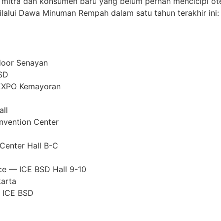
mitra dan konsumen baru yang belum pernah mencicipi oten
ilalui Dawa Minuman Rempah dalam satu tahun terakhir ini:
door Senayan
SD
JIEXPO Kemayoran
all
nvention Center
Center Hall B-C
ce — ICE BSD Hall 9-10
arta
— ICE BSD