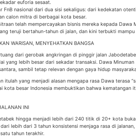
ekadar euforia sesaat.
FnB nasional dari dua sisi sekaligus: dari kedekatan oten
 calon mitra di berbagai kota besar.
kemitraan telah mempercayakan bisnis mereka kepada Dawa 
ng teruji bertahun-tahun di jalan, dan kini terbukti mampu
RIKAN WARISAN, MENYEHATKAN BANGSA
tuang dari gerobak angkringan di pinggir jalan Jabodetabe
ai yang lebih besar dari sekadar transaksi. Dawa Minuman
santara, sambil tetap relevan dengan gaya hidup masyarak
anan itulah yang menjadi alasan mengapa rasa Dawa terasa “
gai kota besar Indonesia membuktikan bahwa kematangan itu
JALANAN INI
tabek hingga menjadi lebih dari 240 titik di 20+ kota bukan
l dari lebih dari 3 tahun konsistensi menjaga rasa di jalan
satu tahun terakhir.