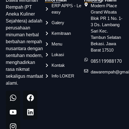
Dawa Minuman
ERP APPS - Le
Modern Place
Rempah (PT
easy
Grand Wisata
Aneka Kuliner
Blok PR 1 No. 1-
Sejahtera) adalah
Galery
3 Ds. Lambang
perusahaan
Sari Kec.
Kemitraan
minuman herbal
Tambun Selatan
berbahan rempah
Bekasi. Jawa
Menu
nusantara dengan
Barat 17510
Lokasi
sentuhan modern,
085119988170
menghadirkan
Kontak
rasa nikmat
dawarempah@gmai
Info LOKER
sekaligus manfaat
alami.