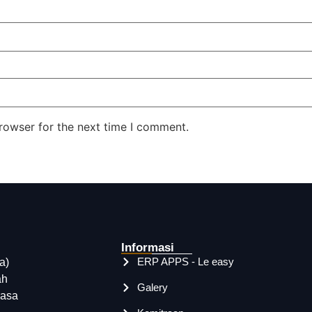
rowser for the next time I comment.
Informasi
ERP APPS - Le easy
a)
ah
Galery
rasa