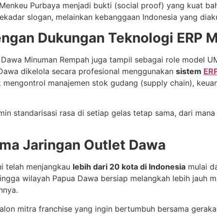
i Menkeu Purbaya menjadi bukti (social proof) yang kuat ba
ekadar slogan, melainkan kebanggaan Indonesia yang diaku
engan Dukungan Teknologi ERP 
nal, Dawa Minuman Rempah juga tampil sebagai role model 
an Dawa dikelola secara profesional menggunakan
sistem
ERP
k mengontrol manajemen stok gudang (supply chain), keuan
amin standarisasi rasa di setiap gelas tetap sama, dari ma
ma Jaringan Outlet Dawa
ni telah menjangkau
lebih dari 20 kota di Indonesia
mulai da
ingga wilayah Papua Dawa bersiap melangkah lebih jauh me
nnya.
 calon mitra franchise yang ingin bertumbuh bersama gera